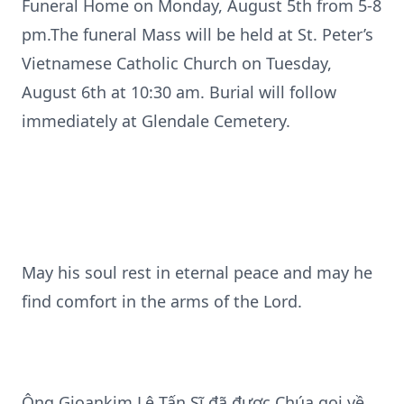
Funeral Home on Monday, August 5th from 5-8
pm.The funeral Mass will be held at St. Peter’s
Vietnamese Catholic Church on Tuesday,
August 6th at 10:30 am. Burial will follow
immediately at Glendale Cemetery.
May his soul rest in eternal peace and may he
find comfort in the arms of the Lord.
Ông Gioankim Lê Tấn Sĩ đã được Chúa gọi về