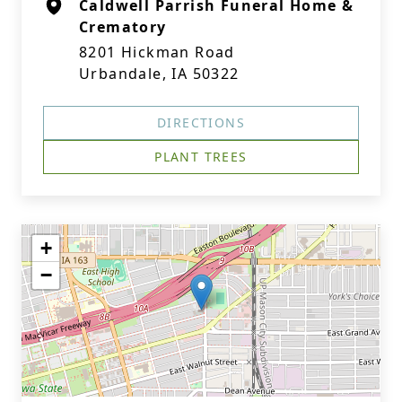
Caldwell Parrish Funeral Home &
Crematory
8201 Hickman Road
Urbandale, IA 50322
DIRECTIONS
PLANT TREES
+
−