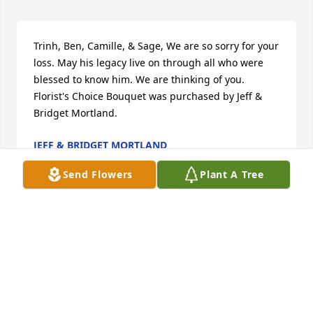
Trinh, Ben, Camille, & Sage, We are so sorry for your 
loss. May his legacy live on through all who were 
blessed to know him. We are thinking of you.

Florist's Choice Bouquet was purchased by Jeff & 
Bridget Mortland.
JEFF & BRIDGET MORTLAND
Aug 04, 2024
Send Flowers
Plant A Tree
Sending love, Monica Hinchey/ businssolver

White Florist's Choice was purchased by 
Anonymous.
ANONYMOUS
Jul 27, 2024